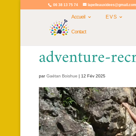
06 38 13 75 74
lapelleauxidees@gmail.co
Accueil
E V S
Contact
adventure-rec
par
Gaétan Boishue
|
12 Fév 2025