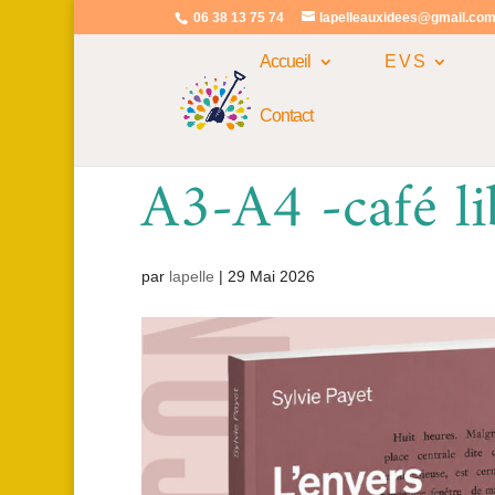
06 38 13 75 74
lapelleauxidees@gmail.co
Accueil
E V S
Contact
A3-A4 -café li
par
lapelle
|
29 Mai 2026