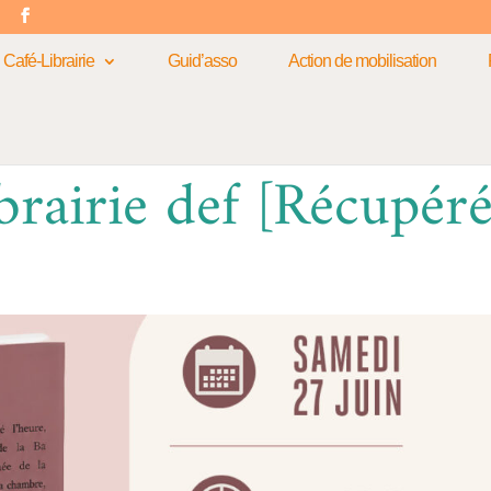
m
Café-Librairie
Guid’asso
Action de mobilisation
brairie def [Récupéré